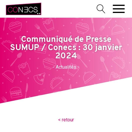
Communiqué de Presse
SUMUP / Conecs : 30 janvier
2024
- Actualités -
< retour