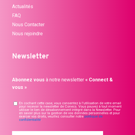
Actualités
FAQ
Nous Contacter
Nous rejoindre
Newsletter
Abonnez vous
à notre newsletter
« Connect &
vous »
En cochant cette case, vous consentez à l'utilisation de votre email
pour recevoir la newsletter de Conecs. Vous pouvez à tout moment
utiliser le lien de désabonnement intégré dans la Newsletter. Pour
en savoir plus sur la gestion de vos données personnelles et pour
exercer vos droits, veuillez consulter notre
politique de
confidentialité
.