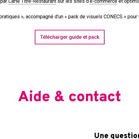
 par
Carte Titre-Restaurant
sur les sites d’
e-commerce
et optimis
ratiques », accompagné d’un « pack de visuels CONECS » pour v
Télécharger guide et pack
Aide & contact
Une questio