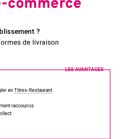
 e-commerce
blissement ?
formes de livraison
LES AVANTAGES
gler en
Titres-Restaurant
ment raccourcis
ollect