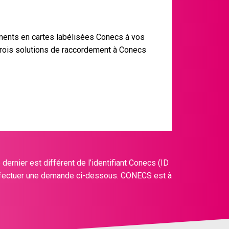
ments en cartes labélisées Conecs à vos
trois solutions de raccordement à Conecs
dernier est différent de l’identifiant Conecs (ID
ffectuer une demande ci-dessous. CONECS est à