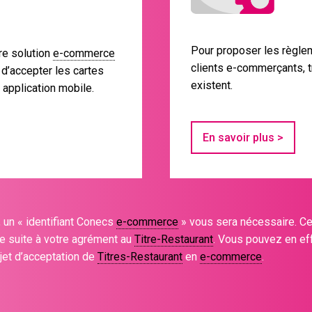
Pour proposer les règle
re solution
e-commerce
clients e-commerçants, 
 d’accepter les cartes
existent.
 application mobile.
En savoir plus >
, un « identifiant Conecs
e-commerce
» vous sera nécessaire. Ce 
e suite à votre agrément au
Titre-Restaurant
. Vous pouvez en e
jet d’acceptation de
Titres-Restaurant
en
e-commerce
.