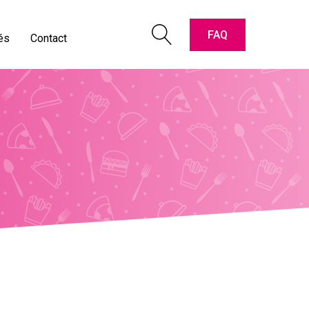
pter les cartes " Titres-Restaurant "
oriaux vidéos
FAQ
és
Contact
e & contact