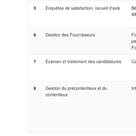
5
Enquêtes de satisfaction, recueil d'avis
Bé
Af
6
Gestion des Fournisseurs
Fo
pe
Fo
7
Examen et traitement des candidatures
Ca
8
Gestion du précontentieux et du
In
contentieux