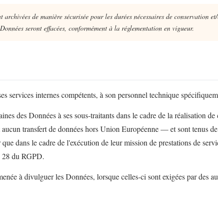
t archivées de manière sécurisée pour les durées nécessaires de conservation et/o
s Données seront effacées, conformément à la réglementation en vigueur.
s services internes compétents, à son personnel technique spécifiqueme
 des Données à ses sous-traitants dans le cadre de la réalisation de cer
cun transfert de données hors Union Européenne — et sont tenus de respe
 que dans le cadre de l'exécution de leur mission de prestations de serv
cle 28 du RGPD.
née à divulguer les Données, lorsque celles-ci sont exigées par des autor