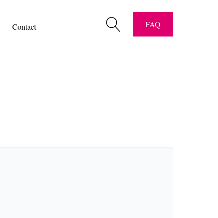
pter les cartes " Titres-Restaurant "
FAQ
Contact
riaux vidéos
 & contact