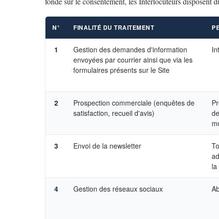
fondé sur le consentement, les Interlocuteurs disposent du
N°
FINALITÉ DU TRAITEMENT
P
1
Gestion des demandes d'information
In
envoyées par courrier ainsi que via les
formulaires présents sur le Site
2
Prospection commerciale (enquêtes de
Pr
satisfaction, recueil d'avis)
de
mo
3
Envoi de la newsletter
To
ad
la
4
Gestion des réseaux sociaux
A