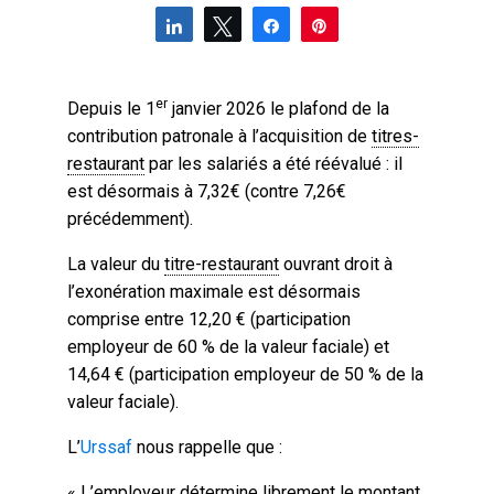
Partagez
Tweetez
Partagez
Épingle
er
Depuis le 1
janvier 2026 le plafond de la
contribution patronale à l’acquisition de
titres-
restaurant
par les salariés a été réévalué : il
est désormais à 7,32€ (contre 7,26€
précédemment).
La valeur du
titre-restaurant
ouvrant droit à
l’exonération maximale est désormais
comprise entre 12,20 € (participation
employeur de 60 % de la valeur faciale) et
14,64 € (participation employeur de 50 % de la
valeur faciale).
L’
Urssaf
nous rappelle que :
« L’employeur détermine librement le montant