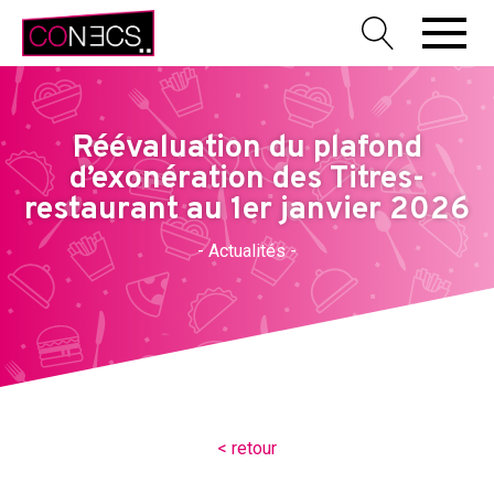
Réévaluation du plafond
d’exonération des Titres-
restaurant au 1er janvier 2026
- Actualités -
< retour