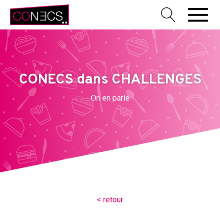
CONECS dans CHALLENGES
- On en parle -
< retour