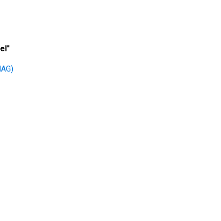
el"
AG)