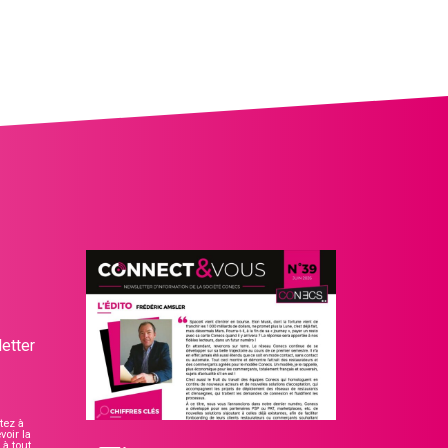
etter
tez à
voir la
à tout