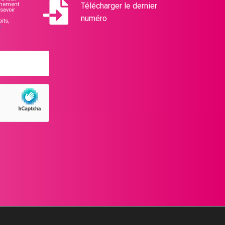
nnement
Télécharger le dernier
savoir
numéro
its,
e