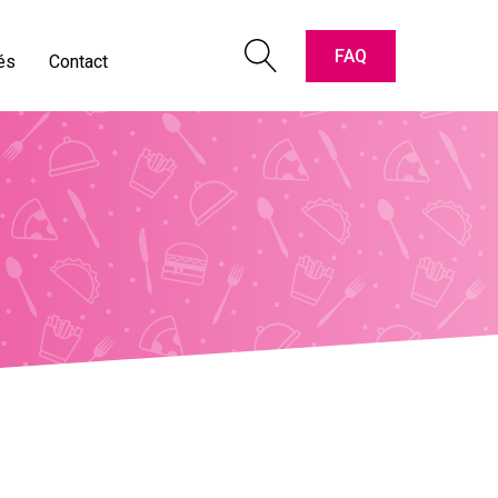
pter les cartes " Titres-Restaurant "
oriaux vidéos
FAQ
és
Contact
e & contact