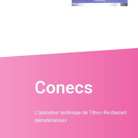
Conecs
L'opérateur technique de Titres-Restaurant
dématérialisés