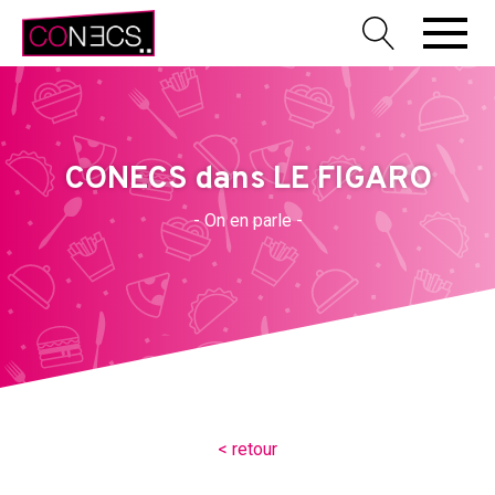
CONECS dans LE FIGARO
- On en parle -
< retour