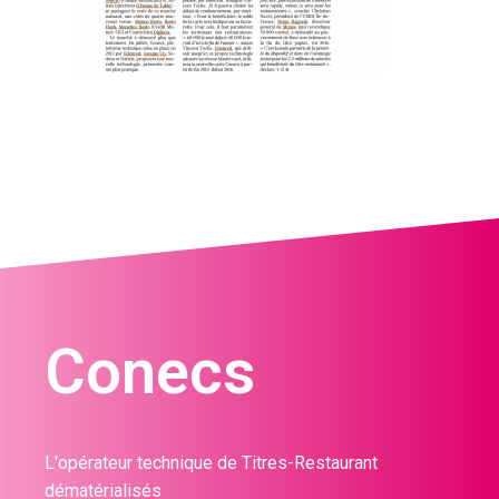
Conecs
L'opérateur technique de Titres-Restaurant
dématérialisés