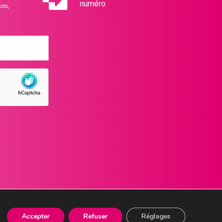
numéro
its,
e
Accepter
Refuser
Réglages