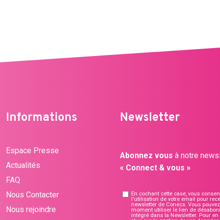
Informations
Newsletter
Espace Presse
Abonnez vous
à notre newsl
Actualités
« Connect & vous »
FAQ
Nous Contacter
En cochant cette case, vous consen
l'utilisation de votre email pour rece
newsletter de Conecs. Vous pouvez 
Nous rejoindre
moment utiliser le lien de désabo
intégré dans la Newsletter. Pour en 