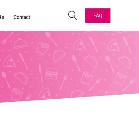
pter les cartes " Titres-Restaurant "
oriaux vidéos
FAQ
és
Contact
e & contact