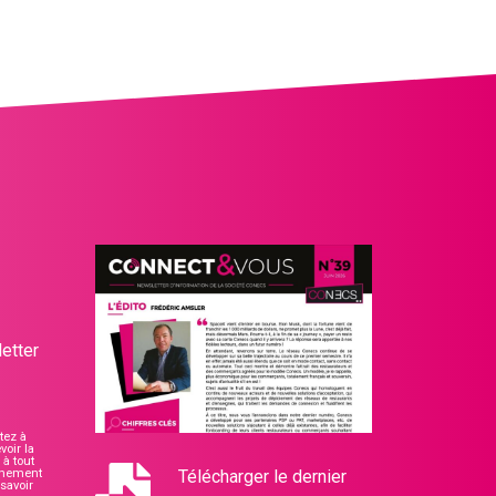
etter
tez à
voir la
à tout
nnement
Télécharger le dernier
savoir