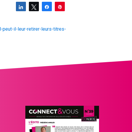
Partagez
Tweetez
Partagez
Épingle
ut-il-leur-retirer-leurs-titres-