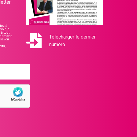
etter
tez à
voir la
à tout
nnement
Télécharger le dernier
savoir
numéro
its,
e