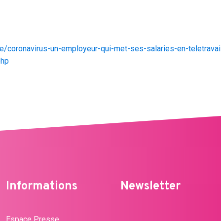
/coronavirus-un-employeur-qui-met-ses-salaries-en-teletravail-pe
php
Informations
Newsletter
Espace Presse