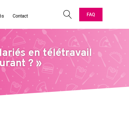
pter les cartes " Titres-Restaurant "
oriaux vidéos
FAQ
és
Contact
e & contact
riés en télétravail
aurant ? »