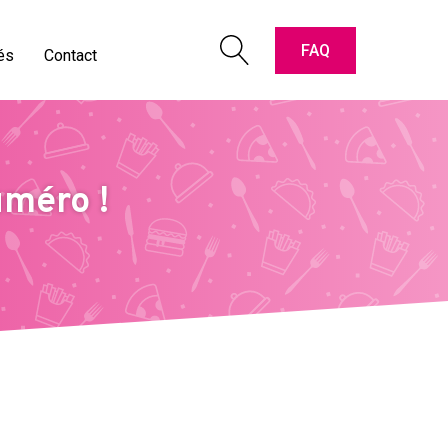
pter les cartes " Titres-Restaurant "
oriaux vidéos
FAQ
és
Contact
e & contact
méro !