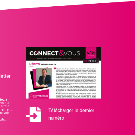
etter
tez à
voir la
à tout
nnement
Télécharger le dernier
savoir
numéro
its,
e