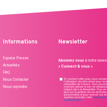
Informations
Newsletter
Espace Presse
Abonnez vous
à notre newsl
Actualités
« Connect & vous »
FAQ
Nous Contacter
En cochant cette case, vous consen
l'utilisation de votre email pour rece
newsletter de Conecs. Vous pouvez 
Nous rejoindre
moment utiliser le lien de désabo
intégré dans la Newsletter. Pour en 
plus sur la gestion de vos données
personnelles et pour exercer vos dro
veuillez consulter notre
politique d
confidentialité
.