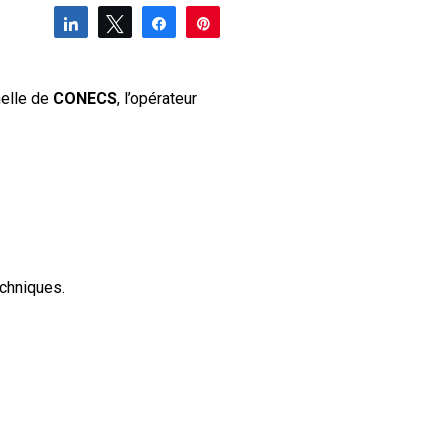
Partagez
Tweetez
Partagez
Épingle
nelle de
CONECS
, l’opérateur
chniques.