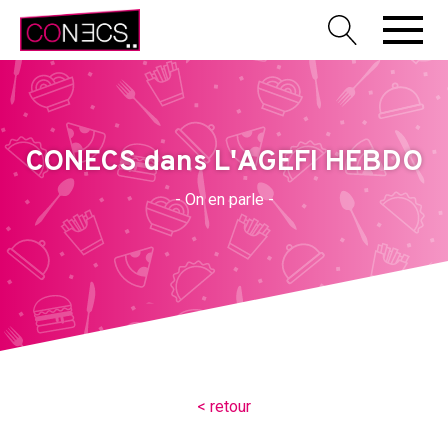
CONECS dans L'AGEFI HEBDO
- On en parle -
< retour