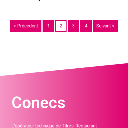
« Précédent
1
2
3
4
Suivant »
Conecs
L'opérateur technique de Titres-Restaurant